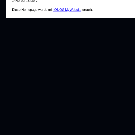
© Norbert Stolorz
Diese Homepage wurde mit
IONOS MyWebsite
erstellt.