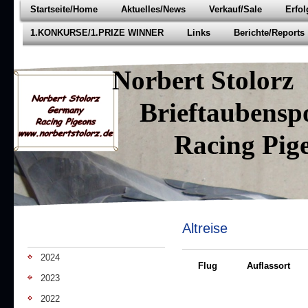
Startseite/Home
Aktuelles/News
Verkauf/Sale
Erfo
1.KONKURSE/1.PRIZE WINNER
Links
Berichte/Reports
Norbert Stolorz
Brieftaubenspo
Racing Pige
Altreise
2024
Flug
Auflassort
2023
2022