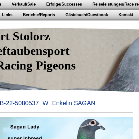
s
Verkauf/Sale
Erfolge/Successes
Reiseleistungen/Race re
Links
Berichte/Reports
Gästebuch/Guestbook
Kontakt
 Stolorz
ubensport
 Pigeons
B-22-5080537 W Enkelin SAGAN