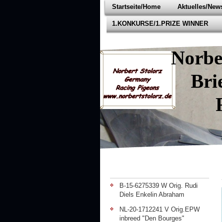
Startseite/Home
Aktuelles/New
1.KONKURSE/1.PRIZE WINNER
Norbert
Briefta
Racing
B-15-6275339 W Orig. Rudi
Diels Enkelin Abraham
NL-20-1712241 V Orig.EPW
inbreed "Den Bourges"