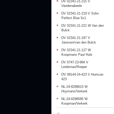
DV 02341-21-215 V
Vandenabeele
DV 02341-21-219 V Sohn
Perfect Blue 5x1
DV 02341-21-221 W Van den
Bulck
DV 02341-21-187 V
Janssen/van den Bulck
DV 02341-21-127 W
Koopmanx Paul Huls
DV 0747-23-994 V
Leideman/Roeper
DV 08144-24-423 V Hurrican
423
NL-24-8288615 W
Hoymans/Verkerk
NL-24-8288585 W
Koopman/Verkerk