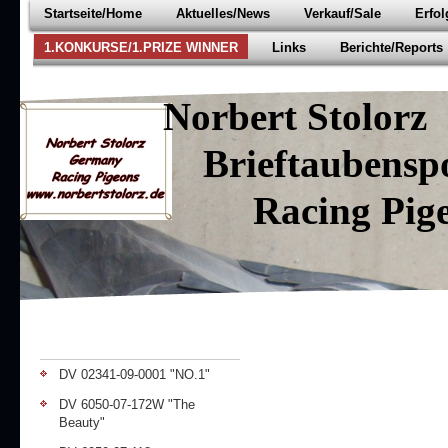
Startseite/Home
Aktuelles/News
Verkauf/Sale
Erfo
1.KONKURSE/1.PRIZE WINNER
Links
Berichte/Reports
Norbert Stolorz
Brieftaubenspo
Racing Pige
DV 02341-09-0001 "NO.1"
DV 6050-07-172W "The
Beauty"