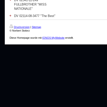
DV 02341-12-249
FULLBROTHER "MISS
NATIONALE"
DV 02114-08-3477 "The Best"
Druckversion
|
Sitemap
© Norbert Stolorz
Diese Homepage wurde mit
IONOS MyWebsite
erstellt.